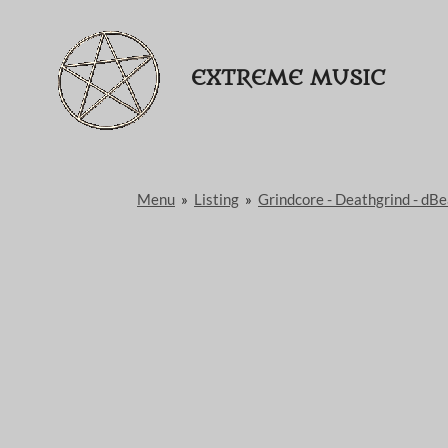
Passer
au
EXTREME MUSIC
contenu
principal
Menu
»
Listing
»
Grindcore - Deathgrind - dBe