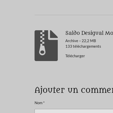
Saldo Desigual M
Archive – 22,2 MB
133 téléchargements
Télécharger
É
v
a
Ajouter un comme
l
u
a
Nom *
t