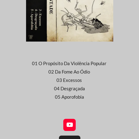
01 O Propósito Da Violência Popular
02 Da Fome Ao Ódio
03 Excessos
04 Desgraçada
05 Aporofobia
Y
o
u