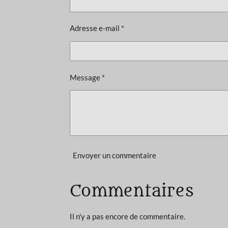
i
o
Adresse e-mail *
n
:
3
é
Message *
t
o
i
l
e
Envoyer un commentaire
s
Commentaires
Il n'y a pas encore de commentaire.