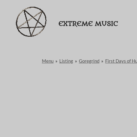
Passer
au
EXTREME MUSIC
contenu
principal
Menu
»
Listing
»
Goregrind
»
First Days of H