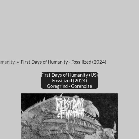
umanity
»
First Days of Humanity - Fossilized (2024)
First Days of Humanity (US)
Fossilized (2024)
Goregrind - Gorenoise