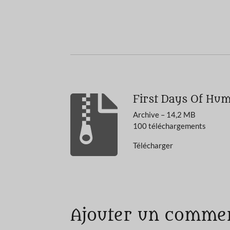
First Days Of Hum
Archive – 14,2 MB
100 téléchargements
Télécharger
É
v
a
Ajouter un comme
l
u