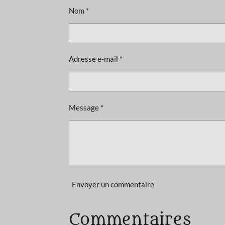
a
Nom *
t
i
o
Adresse e-mail *
n
:
5
é
Message *
t
o
i
l
e
Envoyer un commentaire
s
Commentaires