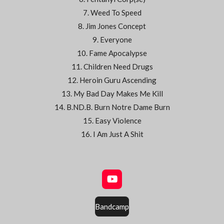
7. Weed To Speed
8. Jim Jones Concept
9. Everyone
10. Fame Apocalypse
11. Children Need Drugs
12. Heroin Guru Ascending
13. My Bad Day Makes Me Kill
14. B.ND.B. Burn Notre Dame Burn
15. Easy Violence
16. I Am Just A Shit
Y
o
u
Bandcamp
T
u