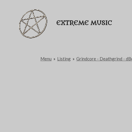
Passer
au
EXTREME MUSIC
contenu
principal
Menu
»
Listing
»
Grindcore - Deathgrind - dB