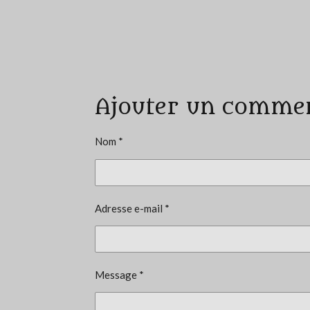
É
v
a
Ajouter un comme
l
u
a
Nom *
t
i
o
Adresse e-mail *
n
:
5
é
Message *
t
o