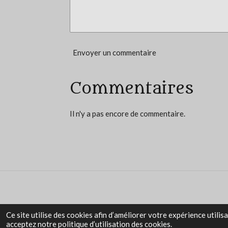
i
l
e
Envoyer un commentaire
s
Commentaires
Il n'y a pas encore de commentaire.
Ce site utilise des cookies afin d’améliorer votre expérience utili
acceptez notre politique d’utilisation des cookies.