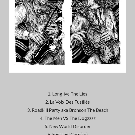
1. Longlive The Lies
2. La Voix Des Fusillés
3. Roadkill Party aka Bronson The Beach
4. The Men VS The Dogzzzz
5. New World Disorder
6. Fentanyl Corp(se)