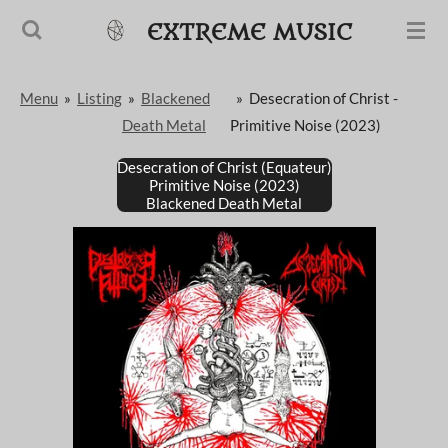
Passer
EXTREME MUSIC
au
contenu
Menu
»
Listing
»
Blackened
»
Desecration of Christ -
principal
Death Metal
Primitive Noise (2023)
Desecration of Christ (Equateur)
Primitive Noise (2023)
Blackened Death Metal