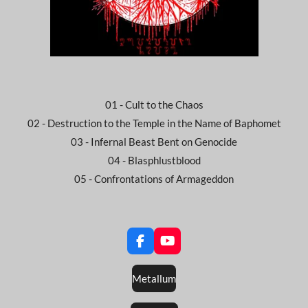
01 - Cult to the Chaos
02 - Destruction to the Temple in the Name of Baphomet
03 - Infernal Beast Bent on Genocide
04 - Blasphlustblood
05 - Confrontations of Armageddon
F
Y
a
o
c
u
Metallum
e
T
b
u