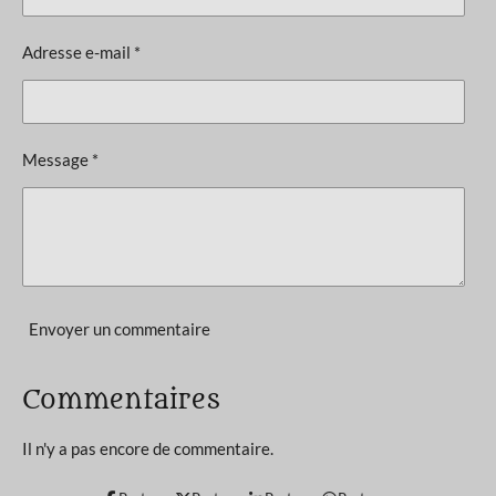
v
i
a
l
o
Adresse e-mail *
u
n
a
t
:
i
5
o
Message *
n
é
t
o
i
l
e
Envoyer un commentaire
s
Commentaires
Il n'y a pas encore de commentaire.