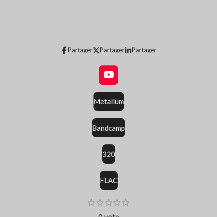
Partager
Partager
Partager
Y
o
u
Metallum
T
u
b
Bandcamp
e
320
FLAC
E
1
2
3
4
5
é
é
é
é
é
n
0 vote