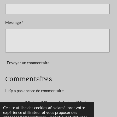
n
a
t
:
i
4
o
Message *
n
.
1
1
1
1
1
Envoyer un commentaire
1
1
Commentaires
1
1
Il n'y a pas encore de commentaire.
1
1
Partager
Partager
Partager
Partager
Ce site utilise des cookies afin d’améliorer votre
1
expérience utilisateur et vous proposer des
1