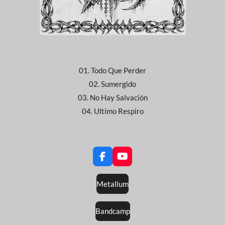
01. Todo Que Perder
02. Sumergido
03. No Hay Salvación
04. Ultimo Respiro
F
Y
a
o
c
u
Metallum
e
T
b
u
o
b
Bandcamp
o
e
k