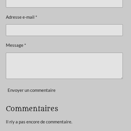
v
i
a
l
o
Adresse e-mail *
u
n
a
t
:
i
0
o
Message *
n
é
t
o
i
l
e
Envoyer un commentaire
Commentaires
Il n'y a pas encore de commentaire.