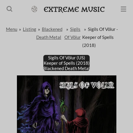
Passer
EXTREME MUSIC
au
contenu
Menu
»
Listing
»
Blackened
»
Sigils
»
Sigils Of Völur -
principal
Death Metal
Of Völur
Keeper of Spells
(2018)
Sigils Of Völur (US)
Keeper of Spells (2018)
Blackened Death Metal