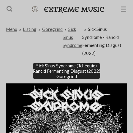
Passer
EXTREME MUSIC
au
contenu
Menu
»
Listing
»
Goregrind
»
Sick
»
Sick Sinus
principal
Sinus
Syndrome - Rancid
Syndrome
Fermenting Disgust
(2022)
Sick Sinus Syndrome (Tchéquie)
Rancid Fermenting Disgust (2022)
Goregrind