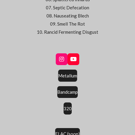
07. Septic Defecation
08. Nauseating Blech
09. Smell The Rot
10. Rancid Fermenting Disgust
I
Y
n
o
s
u
Metallum
t
T
a
u
g
b
Bandcamp
r
e
a
m
320
FLAC (soon)