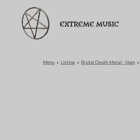
Passer
au
EXTREME MUSIC
contenu
principal
Menu
»
Listing
»
Brutal Death Metal - Slam
»