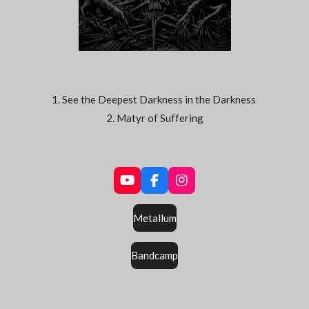
1. See the Deepest Darkness in the Darkness
2. Matyr of Suffering
Y
F
I
o
a
n
u
c
s
Metallum
T
e
t
u
b
a
b
o
g
Bandcamp
e
o
r
k
a
m