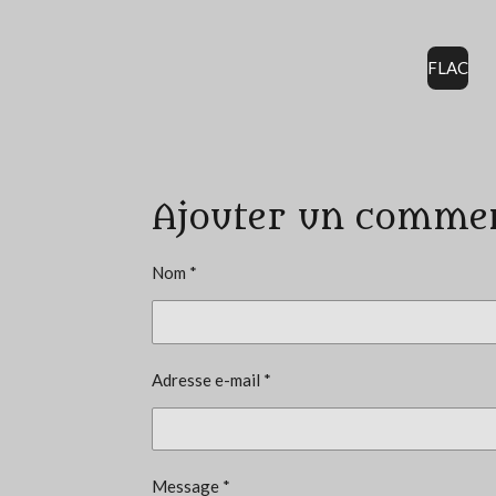
FLAC
É
v
a
Ajouter un comme
l
u
a
Nom *
t
i
o
Adresse e-mail *
n
:
5
é
Message *