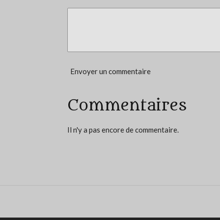
t
o
i
l
e
Envoyer un commentaire
s
Commentaires
Il n'y a pas encore de commentaire.