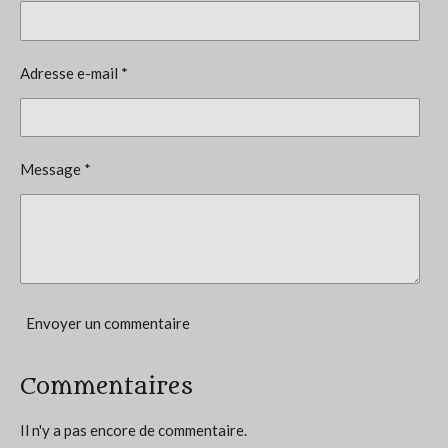
é
t
v
i
a
l
o
Adresse e-mail *
u
n
a
t
:
i
0
o
Message *
n
é
t
o
i
l
e
Envoyer un commentaire
Commentaires
Il n'y a pas encore de commentaire.