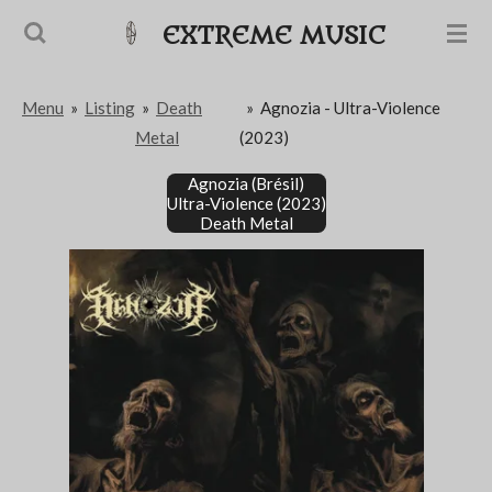
Passer
EXTREME MUSIC
au
contenu
Menu
»
Listing
»
Death
»
Agnozia - Ultra-Violence
principal
Metal
(2023)
Agnozia (Brésil)
Ultra-Violence (2023)
Death Metal