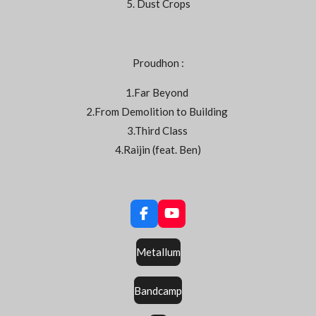
5. Dust Crops
Proudhon :
1.Far Beyond
2.From Demolition to Building
3.Third Class
4.Raijin (feat. Ben)
F
Y
a
o
c
u
Metallum
e
T
b
u
o
b
Bandcamp
o
e
k