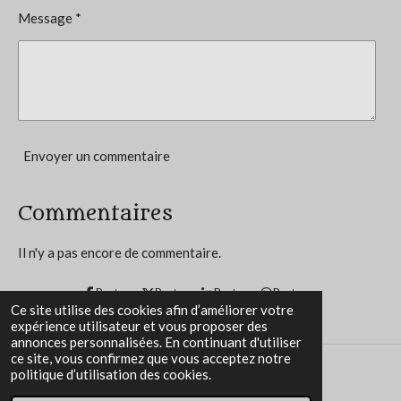
o
Message *
n
é
t
o
i
l
e
Envoyer un commentaire
s
Commentaires
Il n'y a pas encore de commentaire.
Partager
Partager
Partager
Partager
Ce site utilise des cookies afin d’améliorer votre
expérience utilisateur et vous proposer des
annonces personnalisées. En continuant d'utiliser
ce site, vous confirmez que vous acceptez notre
politique d’utilisation des cookies.
Propulsé par
Webador