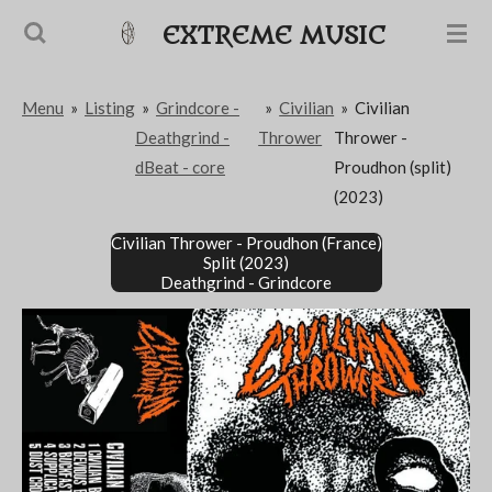
Passer
EXTREME MUSIC
au
contenu
Menu
»
Listing
»
Grindcore -
»
Civilian
»
Civilian
principal
Deathgrind -
Thrower
Thrower -
dBeat - core
Proudhon (split)
(2023)
Civilian Thrower - Proudhon (France)
Split (2023)
Deathgrind - Grindcore