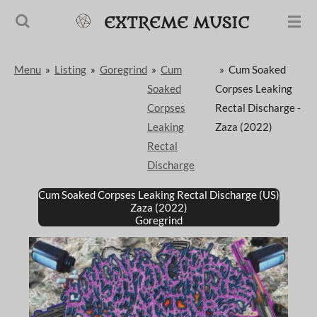
Passer
EXTREME MUSIC
au
contenu
Menu
»
Listing
»
Goregrind
»
Cum
»
Cum Soaked
principal
Soaked
Corpses Leaking
Corpses
Rectal Discharge -
Leaking
Zaza (2022)
Rectal
Discharge
Cum Soaked Corpses Leaking Rectal Discharge (US)
Zaza (2022)
Goregrind