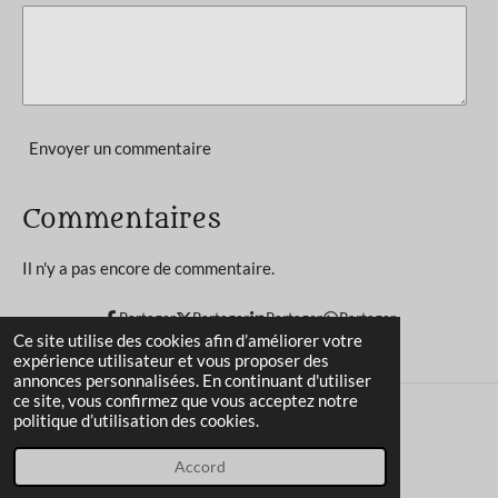
t
o
i
l
e
Envoyer un commentaire
Commentaires
Il n'y a pas encore de commentaire.
Partager
Partager
Partager
Partager
Ce site utilise des cookies afin d’améliorer votre
expérience utilisateur et vous proposer des
annonces personnalisées. En continuant d'utiliser
ce site, vous confirmez que vous acceptez notre
politique d’utilisation des cookies.
Propulsé par
Webador
Accord