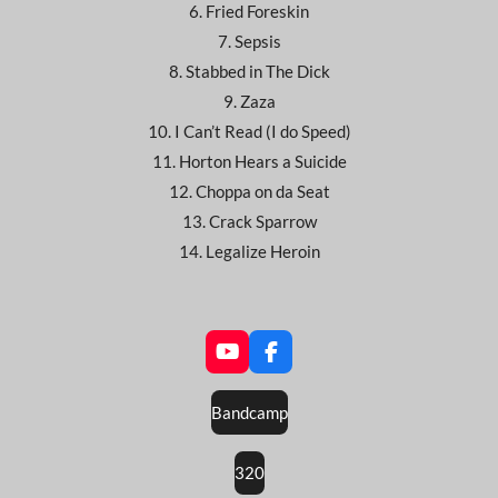
6. Fried Foreskin
7. Sepsis
8. Stabbed in The Dick
9. Zaza
10. I Can’t Read (I do Speed)
11. Horton Hears a Suicide
12. Choppa on da Seat
13. Crack Sparrow
14. Legalize Heroin
Y
F
o
a
u
c
Bandcamp
T
e
u
b
b
o
320
e
o