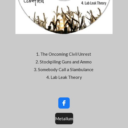
1. The Oncoming Civil Unrest
2. Stockpiling Guns and Ammo
3. Somebody Call a Slambulance
4. Lab Leak Theory
F
a
c
Metallum
e
b