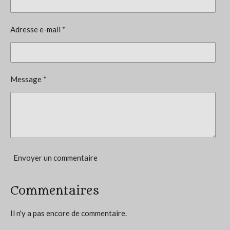
v
i
a
l
o
Adresse e-mail *
u
n
a
t
:
i
0
o
Message *
n
é
t
o
i
l
e
Envoyer un commentaire
Commentaires
Il n'y a pas encore de commentaire.