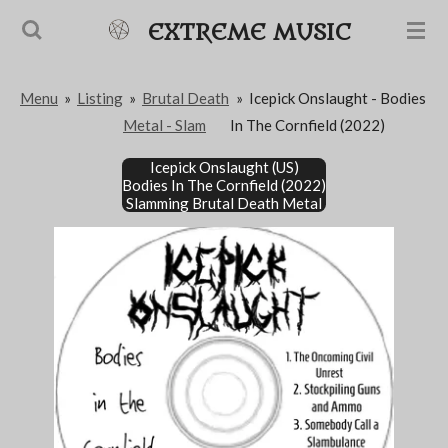
Passer
EXTREME MUSIC
au
contenu
Menu
»
Listing
»
Brutal Death
»
Icepick Onslaught - Bodies
principal
Metal - Slam
In The Cornfield (2022)
Icepick Onslaught (US)
Bodies In The Cornfield (2022)
Slamming Brutal Death Metal