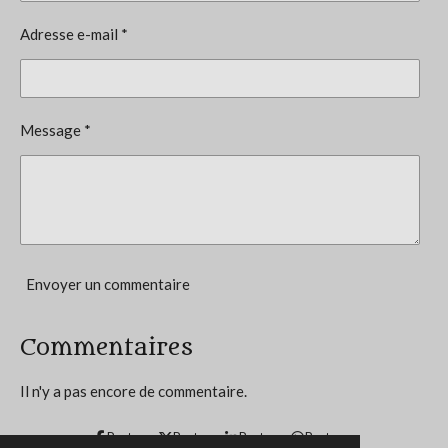
a
l
o
Adresse e-mail *
u
n
a
t
:
i
4
o
Message *
n
.
7
5
é
t
o
Envoyer un commentaire
i
l
Commentaires
e
s
Il n'y a pas encore de commentaire.
Partager
Partager
Partager
Partager