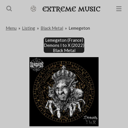
Passer
EXTREME MUSIC
au
contenu
Menu
»
Listing
»
Black Metal
»
Lemegeton
principal
Lemegeton (France)
Demons I to X (2022)
Black Metal