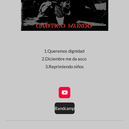
1.Queremos dignidad
2.Diciembre me da asco
3.Reprimiendo niños
Y
o
u
Bandcamp
T
u
b
e