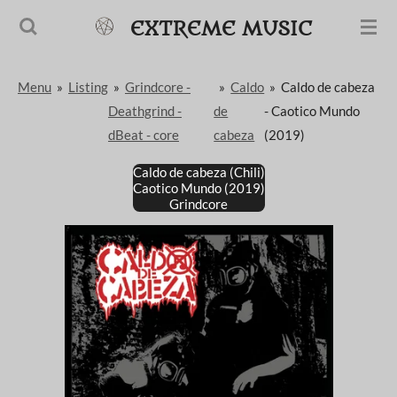
Passer
EXTREME MUSIC
au
contenu
Menu
»
Listing
»
Grindcore -
»
Caldo
»
Caldo de cabeza
principal
Deathgrind -
de
- Caotico Mundo
dBeat - core
cabeza
(2019)
Caldo de cabeza (Chili)
Caotico Mundo (2019)
Grindcore