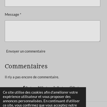
t
:
i
4
o
Message *
n
.
4
5
4
5
4
Envoyer un commentaire
5
4
Commentaires
5
4
Il n'y a pas encore de commentaire.
5
4
Partager
Partager
Partager
Partager
Ce site utilise des cookies afin d’améliorer votre
5
expérience utilisateur et vous proposer des
5
annonces personnalisées. En continuant d'utiliser
ce site, vous confirmez que vous acceptez notre
é