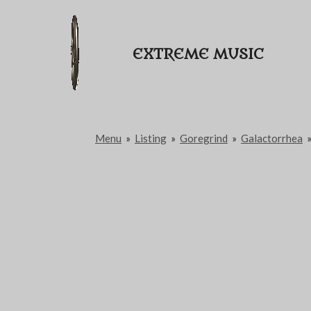
Passer
au
EXTREME MUSIC
contenu
principal
Menu
»
Listing
»
Goregrind
»
Galactorrhea