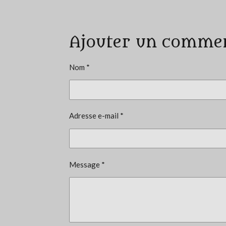
v
a
Ajouter un comme
l
u
a
Nom *
t
i
o
Adresse e-mail *
n
:
5
é
Message *
t
o
i
l