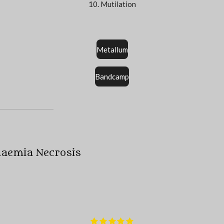
10. Mutilation
Metallum
Bandcamp
haemia Necrosis
E
1
2
3
4
5