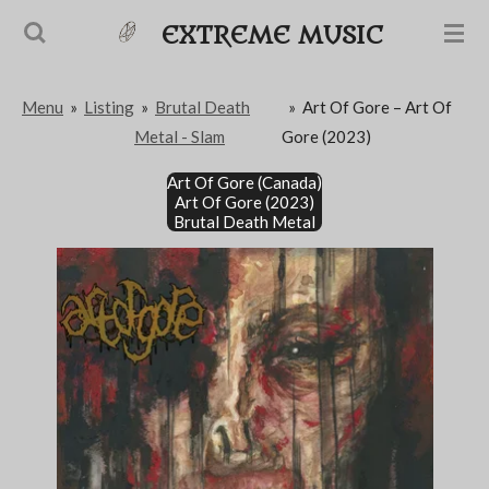
Passer
EXTREME MUSIC
au
contenu
Menu
»
Listing
»
Brutal Death
»
Art Of Gore – Art Of
principal
Metal - Slam
Gore (2023)
Art Of Gore (Canada)
Art Of Gore (2023)
Brutal Death Metal