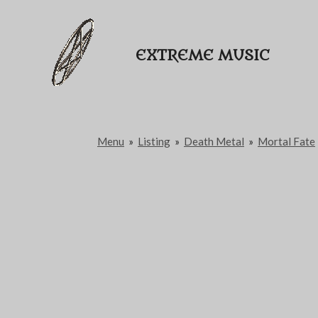
Passer
au
EXTREME MUSIC
contenu
principal
Menu
»
Listing
»
Death Metal
»
Mortal Fate