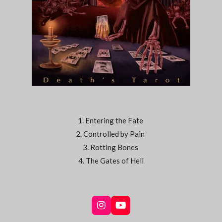
1. Entering the Fate
2. Controlled by Pain
3. Rotting Bones
4. The Gates of Hell
I
Y
n
o