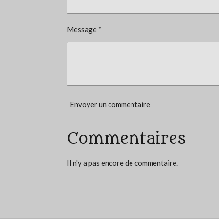
3
é
Message *
t
o
i
l
e
Envoyer un commentaire
s
Commentaires
Il n'y a pas encore de commentaire.