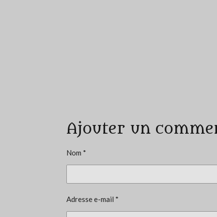
É
v
a
Ajouter un comme
l
u
a
Nom *
t
i
o
Adresse e-mail *
n
: