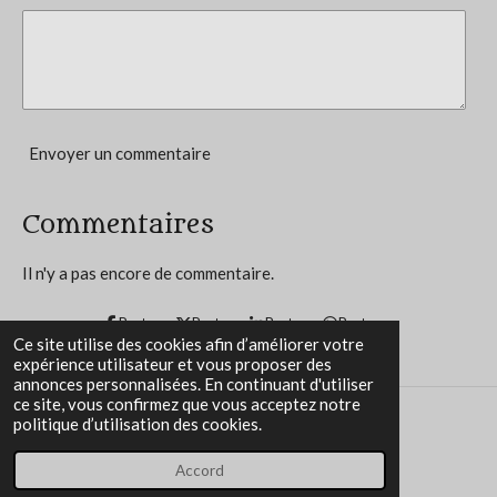
9
é
t
o
i
Envoyer un commentaire
l
e
Commentaires
s
Il n'y a pas encore de commentaire.
Partager
Partager
Partager
Partager
Ce site utilise des cookies afin d’améliorer votre
expérience utilisateur et vous proposer des
annonces personnalisées. En continuant d'utiliser
ce site, vous confirmez que vous acceptez notre
politique d’utilisation des cookies.
Propulsé par
Webador
Accord