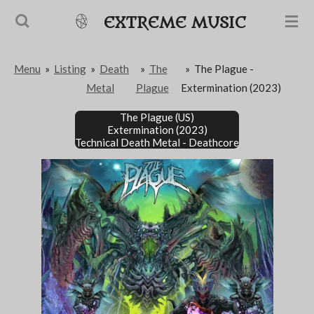
Passer
EXTREME MUSIC
au
contenu
Menu
»
Listing
»
Death
»
The
»
The Plague -
principal
Metal
Plague
Extermination (2023)
The Plague (US)
Extermination (2023)
Technical Death Metal - Deathcore