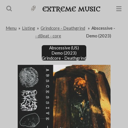
Passer
EXTREME MUSIC
au
contenu
Menu
»
Listing
»
Grindcore - Deathgrind
»
Abscessive -
principal
- dBeat - core
Demo (2023)
Abscessive (US)
Demo (2023)
Grindcore - Deathgrind