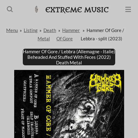
Passer
EXTREME MUSIC
au
contenu
Menu
»
Listing
»
Death
»
Hammer
»
Hammer Of Gore /
principal
Metal
Of Gore
Lebbra - split (2023)
Hammer Of Gore / Lebbra (Allemagne - Italie)
Beheaded And Stuffed With Feces (2022)
Death Metal