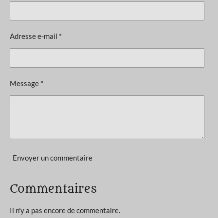
é
t
v
i
a
l
o
Adresse e-mail *
u
n
a
t
:
i
4
o
Message *
n
.
6
3
6
3
6
Envoyer un commentaire
3
6
Commentaires
3
6
Il n'y a pas encore de commentaire.
3