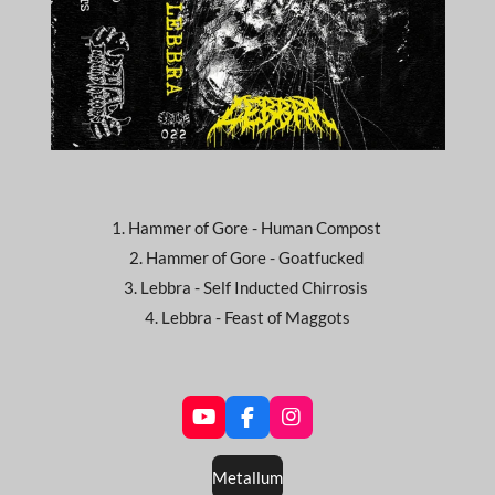
1. Hammer of Gore - Human Compost
2. Hammer of Gore - Goatfucked
3. Lebbra - Self Inducted Chirrosis
4. Lebbra - Feast of Maggots
Y
F
I
o
a
n
u
c
s
Metallum
T
e
t