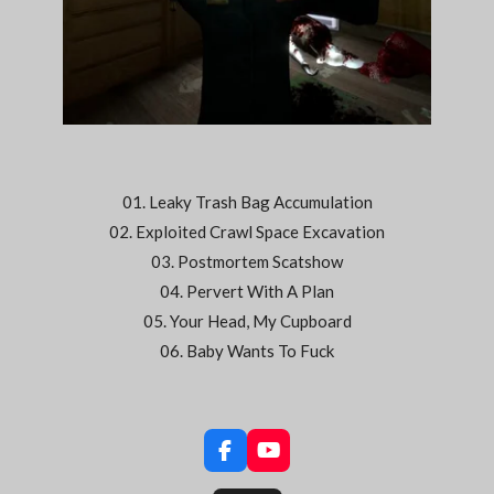
01. Leaky Trash Bag Accumulation
02. Exploited Crawl Space Excavation
03. Postmortem Scatshow
04. Pervert With A Plan
05. Your Head, My Cupboard
06. Baby Wants To Fuck
F
Y
a
o