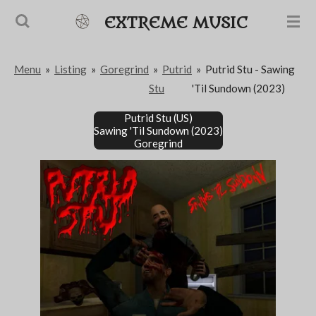
Passer
EXTREME MUSIC
au
contenu
Menu
»
Listing
»
Goregrind
»
Putrid
»
Putrid Stu - Sawing
principal
Stu
'Til Sundown (2023)
Putrid Stu (US)
Sawing 'Til Sundown (2023)
Goregrind