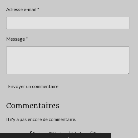
a
l
o
Adresse e-mail *
u
n
a
t
:
i
5
o
Message *
n
é
t
o
i
l
e
Envoyer un commentaire
s
Commentaires
Il n'y a pas encore de commentaire.
Partager
Partager
Partager
Partager