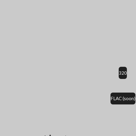
320
FLAC (soon)
É
v
a