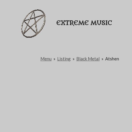
Passer
au
EXTREME MUSIC
contenu
principal
Menu
»
Listing
»
Black Metal
»
Atshen