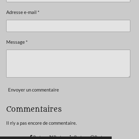
i
a
l
o
Adresse e-mail *
u
n
a
t
:
i
4
o
Message *
n
.
9
4
4
4
4
Envoyer un commentaire
4
4
Commentaires
4
4
Il n'y a pas encore de commentaire.
4
4
Partager
Partager
Partager
Partager