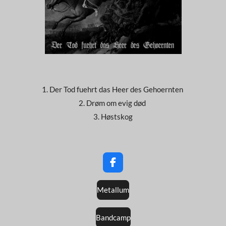
1. Der Tod fuehrt das Heer des Gehoernten
2. Drøm om evig død
3. Høstskog
F
a
c
Metallum
e
b
o
Bandcamp
o