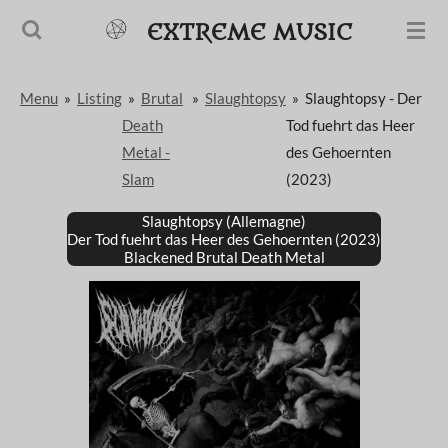
Passer
EXTREME MUSIC
au
contenu
Menu
»
Listing
»
Brutal
»
Slaughtopsy
»
Slaughtopsy - Der
principal
Death
Tod fuehrt das Heer
Metal -
des Gehoernten
Slam
(2023)
Slaughtopsy (Allemagne)
Der Tod fuehrt das Heer des Gehoernten (2023)
Blackened Brutal Death Metal