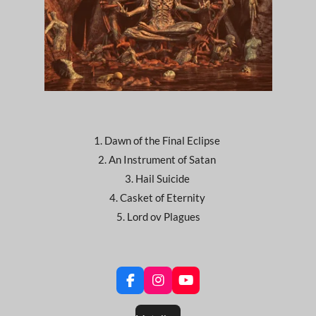
1. Dawn of the Final Eclipse
2. An Instrument of Satan
3. Hail Suicide
4. Casket of Eternity
5. Lord ov Plagues
F
I
Y
a
n
o
c
s
u