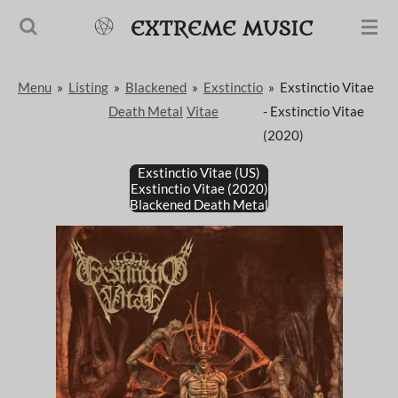
Passer
EXTREME MUSIC
au
contenu
Menu
»
Listing
»
Blackened
»
Exstinctio
»
Exstinctio Vitae
principal
Death Metal
Vitae
- Exstinctio Vitae
(2020)
Exstinctio Vitae (US)
Exstinctio Vitae (2020)
Blackened Death Metal