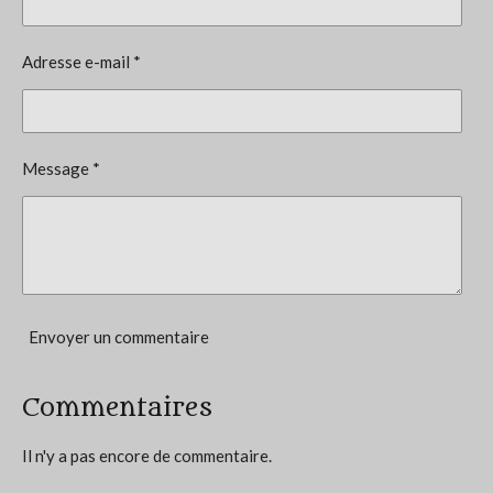
v
i
a
l
o
Adresse e-mail *
u
n
a
t
:
i
4
o
Message *
n
é
t
o
i
l
e
Envoyer un commentaire
s
Commentaires
Il n'y a pas encore de commentaire.