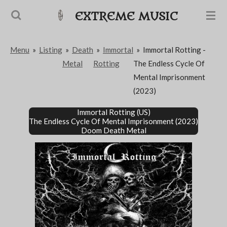
Passer
EXTREME MUSIC
au
contenu
Menu
»
Listing
»
Death
»
Immortal
»
Immortal Rotting -
principal
Metal
Rotting
The Endless Cycle Of
Mental Imprisonment
(2023)
Immortal Rotting (US)
The Endless Cycle Of Mental Imprisonment (2023)
Doom Death Metal