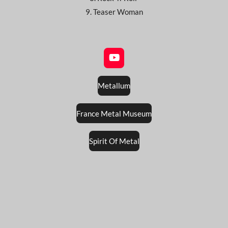
9. Teaser Woman
Y
o
u
Metallum
T
u
b
France Metal Museum
e
Spirit Of Metal