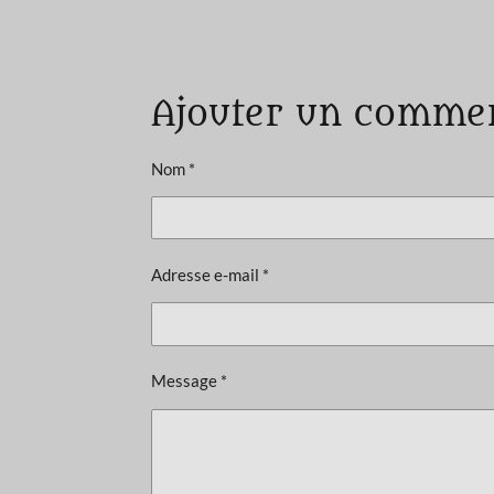
É
v
a
Ajouter un comme
l
u
a
Nom *
t
i
o
Adresse e-mail *
n
:
4
é
Message *
t
o
i
l