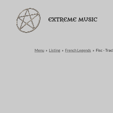
Passer
au
EXTREME MUSIC
contenu
principal
Menu
»
Listing
»
French Legends
»
Fisc - Tra