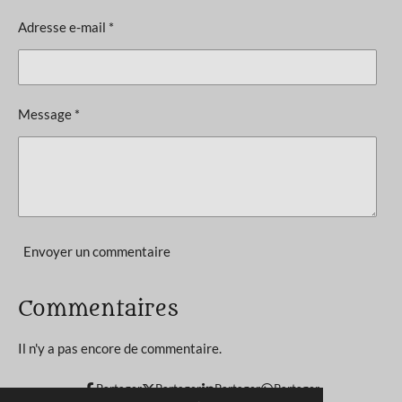
a
l
o
Adresse e-mail *
u
n
a
t
:
i
5
o
Message *
n
é
t
o
i
l
e
Envoyer un commentaire
s
Commentaires
Il n'y a pas encore de commentaire.
Partager
Partager
Partager
Partager