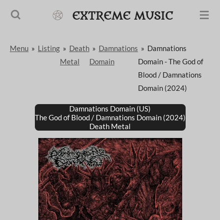
Passer
EXTREME MUSIC
au
contenu
Menu
»
Listing
»
Death
»
Damnations
»
Damnations
principal
Metal
Domain
Domain - The God of
Blood / Damnations
Domain (2024)
Damnations Domain (US)
The God of Blood / Damnations Domain (2024)
Death Metal