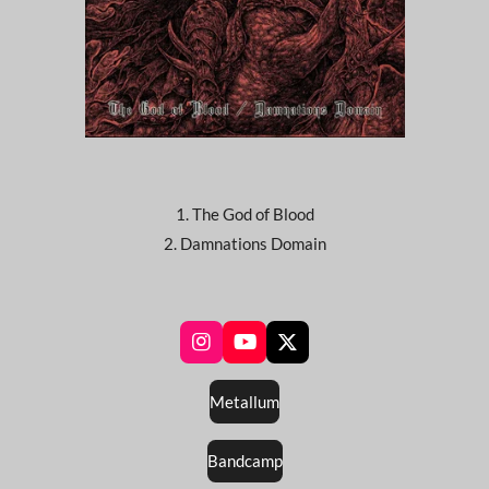
1. The God of Blood
2. Damnations Domain
I
Y
X
n
o
s
u
Metallum
t
T
a
u
g
b
Bandcamp
r
e
a