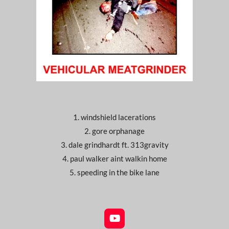
1. windshield lacerations
2. gore orphanage
3. dale grindhardt ft. 313gravity
4. paul walker aint walkin home
5. speeding in the bike lane
Y