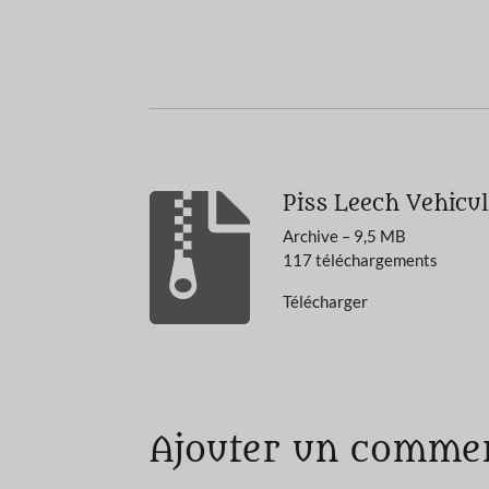
Piss Leech Vehicu
Archive – 9,5 MB
117 téléchargements
Télécharger
É
v
a
Ajouter un comme
l
u