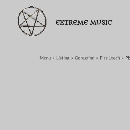
Passer
au
EXTREME MUSIC
contenu
principal
Menu
»
Listing
»
Goregrind
»
Piss Leech
»
Pi