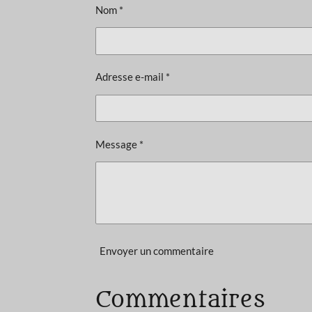
a
Nom *
t
i
o
Adresse e-mail *
n
:
4
.
Message *
2
é
t
o
i
Envoyer un commentaire
l
e
s
Commentaires