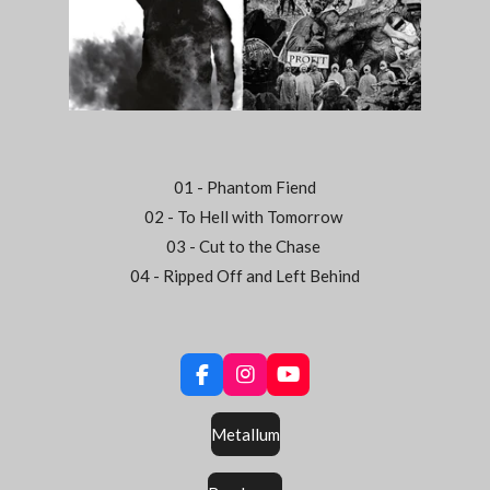
01 - Phantom Fiend
02 - To Hell with Tomorrow
03 - Cut to the Chase
04 - Ripped Off and Left Behind
F
I
Y
a
n
o
c
s
u
Metallum
e
t
T
b
a
u
o
g
b