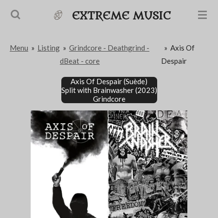
Passer
EXTREME MUSIC
au
contenu
Menu
»
Listing
»
Grindcore - Deathgrind -
»
Axis Of
principal
dBeat - core
Despair
Axis Of Despair (Suède)
Split with Brainwasher (2023)
Grindcore