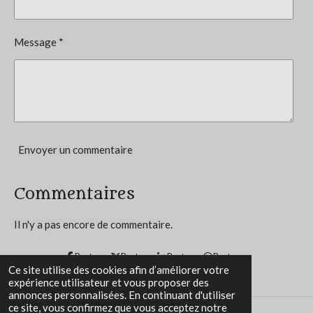
t
:
i
5
o
Message *
n
é
t
o
i
l
e
Envoyer un commentaire
s
Commentaires
Il n'y a pas encore de commentaire.
Partager
Partager
Partager
Partager
Ce site utilise des cookies afin d’améliorer votre
expérience utilisateur et vous proposer des
annonces personnalisées. En continuant d'utiliser
ce site, vous confirmez que vous acceptez notre