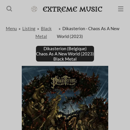
Passer
EXTREME MUSIC
au
contenu
Menu
»
Listing
»
Black
»
Dikasterion - Chaos As A New
principal
Metal
World (2023)
Dikasterion (Belgique)
Chaos As A New World (2023)
Black Metal