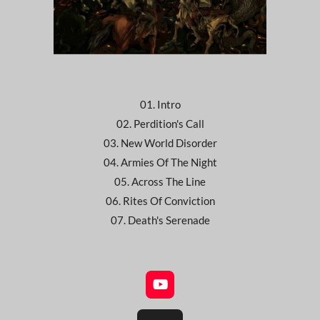
01. Intro
02. Perdition's Call
03. New World Disorder
04. Armies Of The Night
05. Across The Line
06. Rites Of Conviction
07. Death's Serenade
Y
o
u