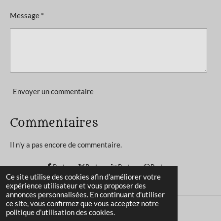
4
o
Message *
n
é
t
o
i
l
e
Envoyer un commentaire
s
Commentaires
Il n'y a pas encore de commentaire.
Partager
Partager
Partager
Partager
Ce site utilise des cookies afin d’améliorer votre
expérience utilisateur et vous proposer des
annonces personnalisées. En continuant d'utiliser
ce site, vous confirmez que vous acceptez notre
politique d’utilisation des cookies.