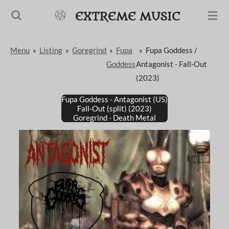
Passer
EXTREME MUSIC
au
contenu
Menu
»
Listing
»
Goregrind
»
Fupa
»
Fupa Goddess /
principal
Goddess
Antagonist - Fall​-​Out
(2023)
Fupa Goddess -
Antagonist
(US)
Fall-Out (split) (2023)
Goregrind - Death Metal