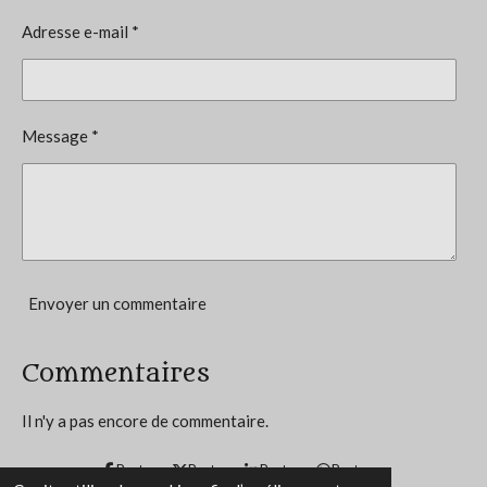
a
l
o
Adresse e-mail *
u
n
a
t
:
i
0
o
Message *
n
é
t
o
i
l
e
Envoyer un commentaire
Commentaires
Il n'y a pas encore de commentaire.
Partager
Partager
Partager
Partager