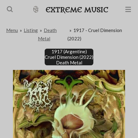
Passer
EXTREME MUSIC
au
contenu
Menu
»
Listing
»
Death
»
1917 - Cruel Dimension
principal
Metal
(2022)
1917 (Argentine)
Cruel Dimension (2022)
Death Metal