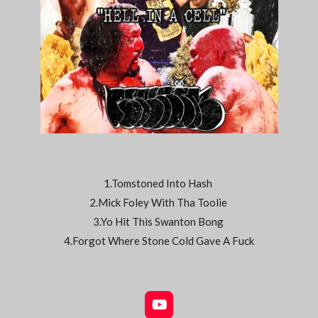
1.Tomstoned Into Hash
2.Mick Foley With Tha Toolie
3.Yo Hit This Swanton Bong
4.Forgot Where Stone Cold Gave A Fuck
Y