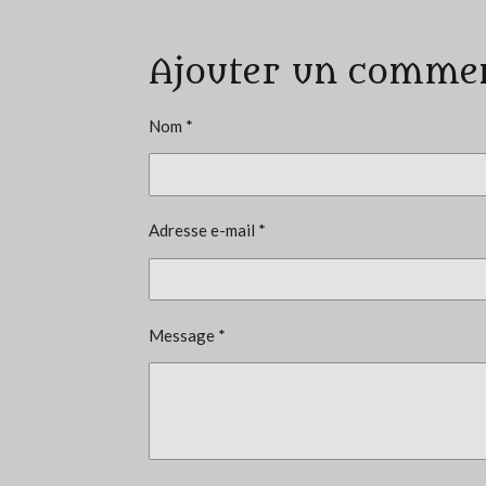
v
a
Ajouter un comme
l
u
a
Nom *
t
i
o
Adresse e-mail *
n
:
4
.
Message *
5
5
5
5
5