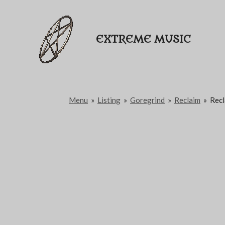
Passer
au
EXTREME MUSIC
contenu
principal
Menu
»
Listing
»
Goregrind
»
Reclaim
»
Recl