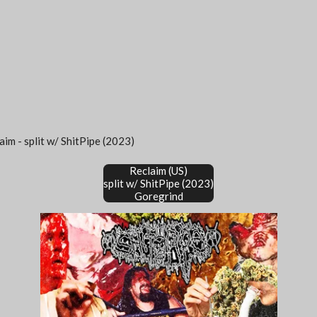
aim - split w/ ShitPipe (2023)
Reclaim (US)
split w/ ShitPipe (2023)
Goregrind