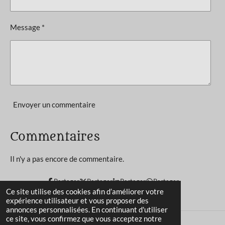
t
:
i
4
o
Message *
n
é
t
o
i
l
e
Envoyer un commentaire
s
Commentaires
Il n'y a pas encore de commentaire.
Partager
Partager
Partager
Partager
Ce site utilise des cookies afin d’améliorer votre
expérience utilisateur et vous proposer des
annonces personnalisées. En continuant d'utiliser
ce site, vous confirmez que vous acceptez notre