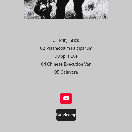
01 Punji Stick
02 Plasmodium Falciparum
03 Split Eye
04 Chinese Execution Van
05 Calavera
Y
o
u
Bandcamp
T
u
b