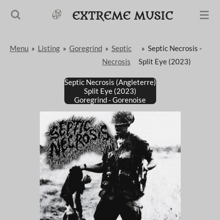
Passer
EXTREME MUSIC
au
contenu
Menu
»
Listing
»
Goregrind
»
Septic
»
Septic Necrosis -
principal
Necrosis
Split Eye (2023)
Septic Necrosis (Angleterre)
Split Eye (2023)
Goregrind - Gorenoise