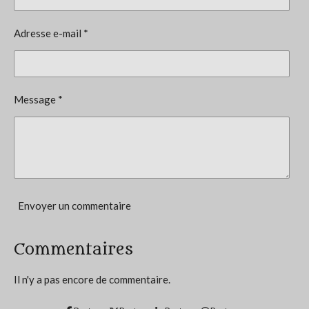
v
i
a
l
o
Adresse e-mail *
u
n
a
t
:
i
4
o
Message *
n
é
t
o
i
l
e
Envoyer un commentaire
s
Commentaires
Il n'y a pas encore de commentaire.