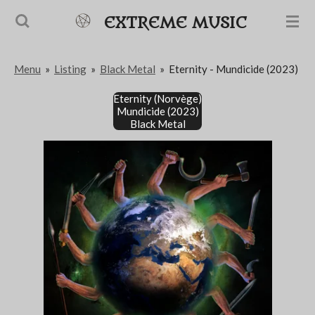
Passer
EXTREME MUSIC
au
contenu
Menu
»
Listing
»
Black Metal
»
Eternity - Mundicide (2023)
principal
Eternity (Norvège)
Mundicide (2023)
Black Metal