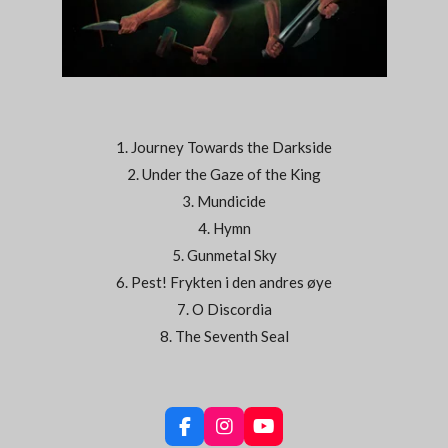
1. Journey Towards the Darkside
2. Under the Gaze of the King
3. Mundicide
4. Hymn
5. Gunmetal Sky
6. Pest! Frykten i den andres øye
7. O Discordia
8. The Seventh Seal
F
I
Y