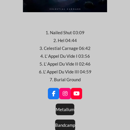
1. Nailed Shut 03:09
2. Hel 04:44
3. Celestial Carnage 06:42
4. L' Appel Du Vide I 03:56
5. L' Appel Du Vide II 02:46
6. L' Appel Du Vide III 04:59
7. Burial Ground
F
I
Y
a
n
o
c
s
u
Metallum
e
t
T
b
a
u
o
g
b
Bandcamp
o
r
e