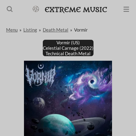
Passer
EXTREME MUSIC
au
contenu
Menu
»
Listing
»
Death Metal
»
Vormir
principal
Vormir (US)
Celestial Carnage (2022)
Technical Death Metal