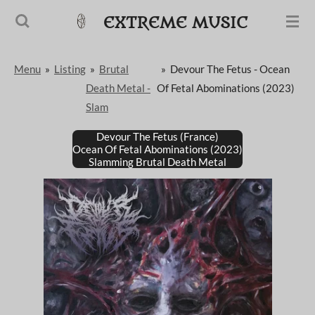
Passer
EXTREME MUSIC
au
contenu
Menu
»
Listing
»
Brutal
»
Devour The Fetus - Ocean
principal
Death Metal -
Of Fetal Abominations (2023)
Slam
Devour The Fetus (France)
Ocean Of Fetal Abominations (2023)
Slamming Brutal Death Metal