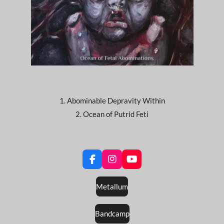
1. Abominable Depravity Within
2. Ocean of Putrid Feti
F
I
Y
a
n
o
c
s
u
Metallum
e
t
T
b
a
u
o
g
b
Bandcamp
o
r
e