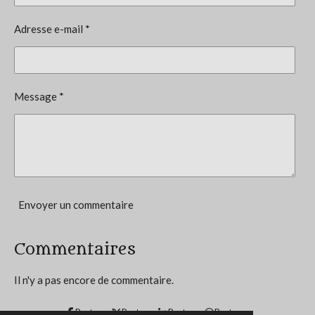
i
a
l
o
Adresse e-mail *
u
n
a
t
:
i
4
o
Message *
n
.
6
é
t
o
i
Envoyer un commentaire
l
e
Commentaires
s
Il n'y a pas encore de commentaire.
Partager
Partager
Partager
Partager