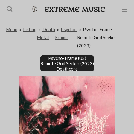
Passer
EXTREME MUSIC
au
contenu
Menu
»
Listing
»
Death
»
Psycho-
»
Psycho-Frame -
principal
Metal
Frame
Remote God Seeker
(2023)
Psycho-Frame (US)
Remote God Seeker (2023)
Deathcore