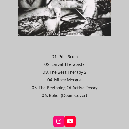
01. Pd = Scum
02. Larval Therapists
03. The Best Therapy 2
04. Mince Morgue
05. The Beginning Of Active Decay
06. Relief (Doom Cover)
I
Y
n
o