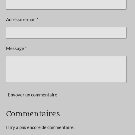
t
v
i
a
l
o
Adresse e-mail *
u
n
a
t
:
i
4
o
Message *
n
.
2
é
t
o
i
Envoyer un commentaire
l
e
Commentaires
s
Il n'y a pas encore de commentaire.