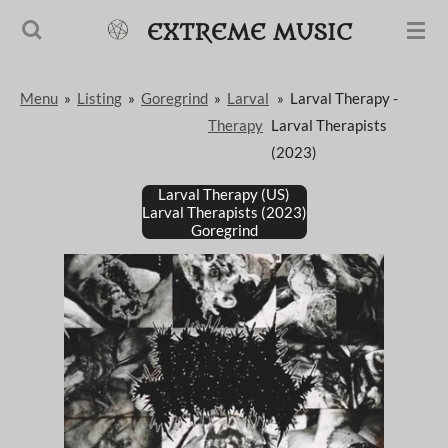
Passer
EXTREME MUSIC
au
contenu
Menu
»
Listing
»
Goregrind
»
Larval
»
Larval Therapy -
principal
Therapy
Larval Therapists
(2023)
Larval Therapy (US)
Larval Therapists (2023)
Goregrind