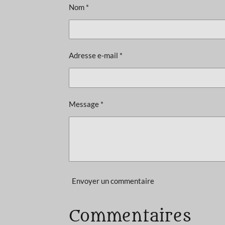
a
Nom *
t
i
o
Adresse e-mail *
n
:
4
.
Message *
6
5
3
8
4
Envoyer un commentaire
6
1
5
Commentaires
3