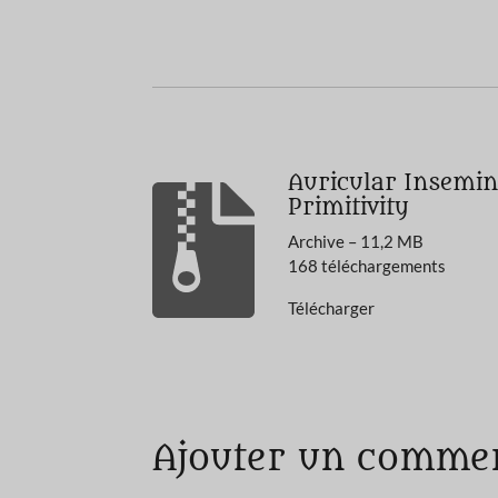
Auricular Insemi
Primitivity
Archive – 11,2 MB
168 téléchargements
Télécharger
É
v
a
Ajouter un comme
l
u