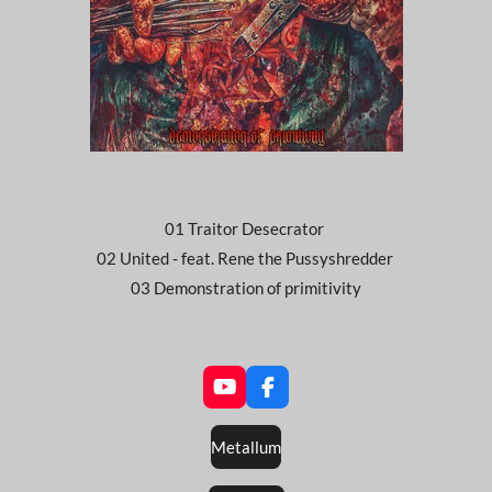
01 Traitor Desecrator
02 United - feat. Rene the Pussyshredder
03 Demonstration of primitivity
Y
F
o
a
u
c
Metallum
T
e
u
b