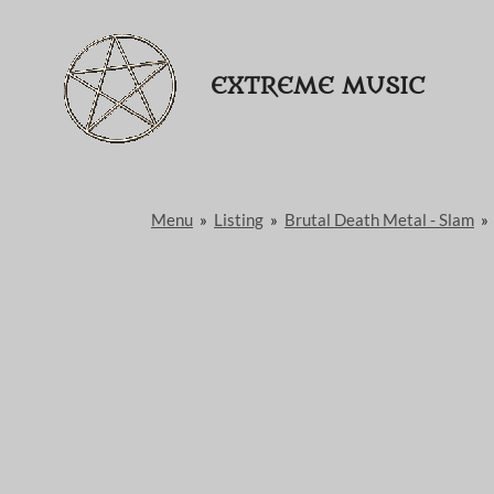
Passer
au
EXTREME MUSIC
contenu
principal
Menu
»
Listing
»
Brutal Death Metal - Slam
»