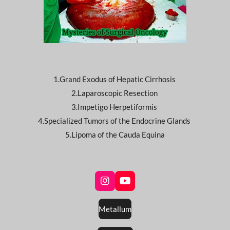
1.Grand Exodus of Hepatic Cirrhosis
2.Laparoscopic Resection
3.Impetigo Herpetiformis
4.Specialized Tumors of the Endocrine Glands
5.Lipoma of the Cauda Equina
I
Y
n
o
s
u
Metallum
t
T
a
u