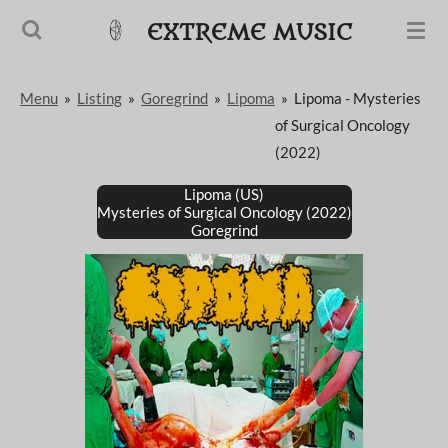
Passer
EXTREME MUSIC
au
contenu
Menu
»
Listing
»
Goregrind
»
Lipoma
»
Lipoma - Mysteries
principal
of Surgical Oncology
(2022)
Lipoma (US)
Mysteries of Surgical Oncology (2022)
Goregrind