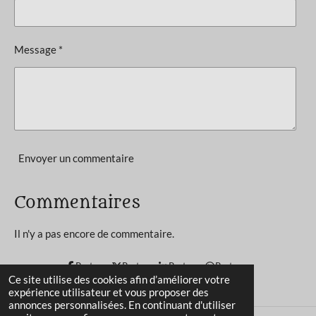
t
:
i
5
o
Message *
n
é
t
o
i
l
e
Envoyer un commentaire
s
Commentaires
Il n'y a pas encore de commentaire.
Partager
Partager
Partager
Partager
Ce site utilise des cookies afin d’améliorer votre
expérience utilisateur et vous proposer des
annonces personnalisées. En continuant d'utiliser