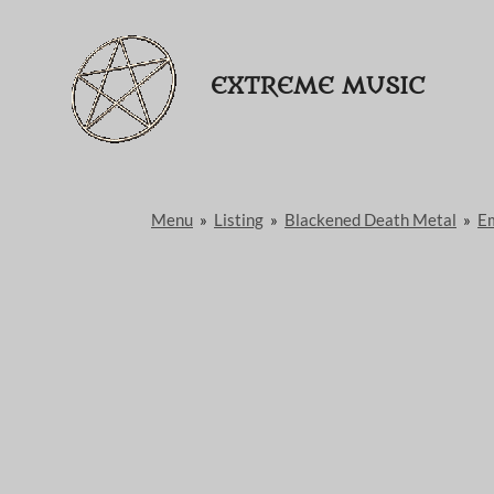
Passer
au
EXTREME MUSIC
contenu
principal
Menu
»
Listing
»
Blackened Death Metal
»
Em