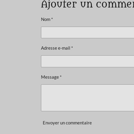
Ajouter un comme
l
u
a
Nom *
t
i
o
Adresse e-mail *
n
:
0
é
Message *
t
o
i
l
e
Envoyer un commentaire