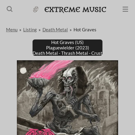
Passer
EXTREME MUSIC
au
contenu
Menu
»
Listing
»
Death Metal
»
Hot Graves
principal
Hot Graves (US)
Plaguewielder (2023)
Death Metal - Thrash Metal - Crust