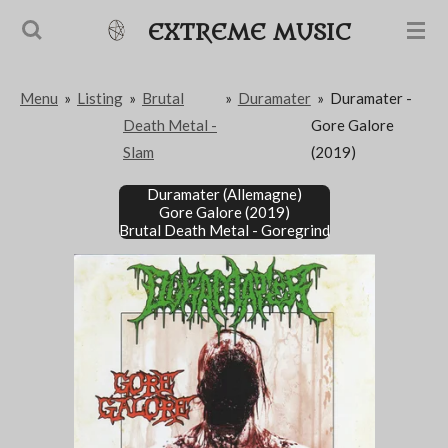
Passer
EXTREME MUSIC
au
contenu
Menu
»
Listing
»
Brutal
»
Duramater
»
Duramater -
principal
Death Metal -
Gore Galore
Slam
(2019)
Duramater (Allemagne)
Gore Galore (2019)
Brutal Death Metal - Goregrind