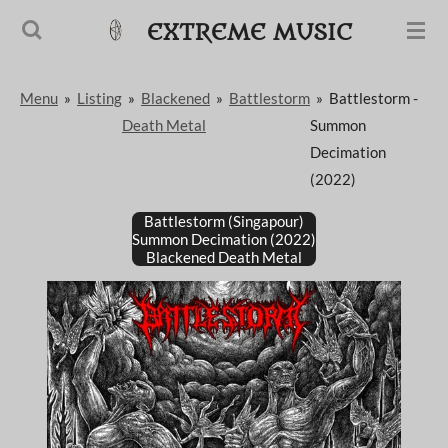
Passer
EXTREME MUSIC
au
contenu
Menu
»
Listing
»
Blackened
»
Battlestorm
»
Battlestorm -
principal
Death Metal
Summon
Decimation
(2022)
Battlestorm (Singapour)
Summon Decimation (2022)
Blackened Death Metal