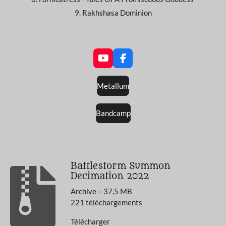
9. Rakhshasa Dominion
Y
F
o
a
u
c
Metallum
T
e
u
b
b
o
Bandcamp
e
o
k
Battlestorm Summon
Decimation 2022
Archive – 37,5 MB
221 téléchargements
Télécharger