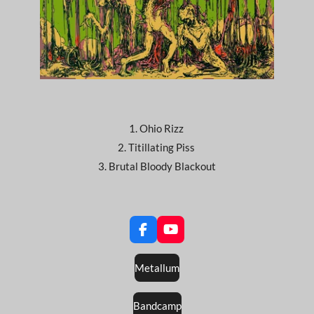
1. Ohio Rizz
2. Titillating Piss
3. Brutal Bloody Blackout
F
Y
a
o
c
u
Metallum
e
T
b
u
o
b
Bandcamp
o
e