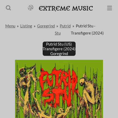
Passer
EXTREME MUSIC
au
contenu
Menu
»
Listing
»
Goregrind
»
Putrid
»
Putrid Stu -
principal
Stu
Transfigere (2024)
Putrid Stu (US)
Transfigere (2024)
Goregrind