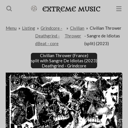
Passer
EXTREME MUSIC
au
contenu
Menu
»
Listing
»
Grindcore -
»
Civilian
»
Civilian Thrower
principal
Deathgrind -
Thrower
- Sangre de Idiotas
dBeat - core
(split) (2023)
Civilian Thrower (France)
split with Sangre De Idiotas (2023)
Deathgrind - Grindcore