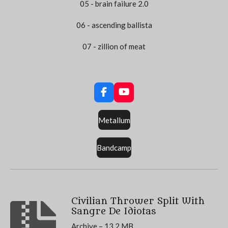
05 - brain failure 2​.​0
06 - ascending ballista
07 - zillion of meat
F
Y
a
o
c
u
Metallum
e
T
b
u
o
b
Bandcamp
o
e
k
Civilian Thrower Split With
Sangre De Idiotas
Archive – 13,2 MB