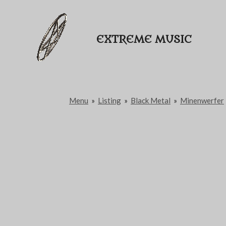
Passer
au
EXTREME MUSIC
contenu
principal
Menu
»
Listing
»
Black Metal
»
Minenwerfer