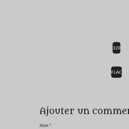
320
FLAC
É
v
a
Ajouter un comme
l
u
a
Nom *