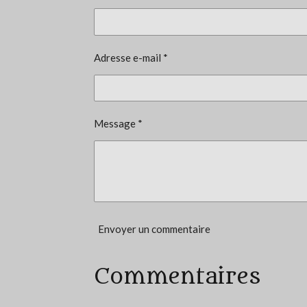
t
i
o
Adresse e-mail *
n
:
5
é
Message *
t
o
i
l
e
Envoyer un commentaire
s
Commentaires