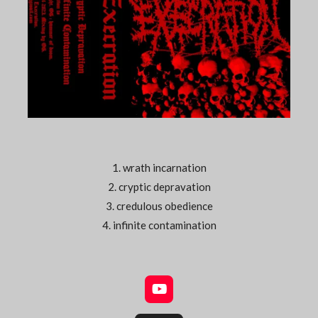
1. wrath incarnation
2. cryptic depravation
3. credulous obedience
4. infinite contamination
Y
o