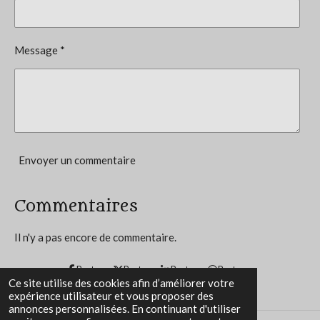
t
:
i
4
o
Message *
n
.
2
5
é
t
o
Envoyer un commentaire
i
l
Commentaires
e
s
Il n'y a pas encore de commentaire.
Partager
Partager
Partager
Partager
Ce site utilise des cookies afin d’améliorer votre
expérience utilisateur et vous proposer des
annonces personnalisées. En continuant d'utiliser