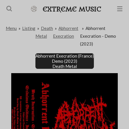
Passer
EXTREME MUSIC
au
contenu
Menu
»
Listing
»
Death
»
Abhorrent
»
Abhorrent
principal
Metal
Execration
Execration - Demo
(2023)
Abhorrent Execration (France)
Demo (2023)
Death Metal